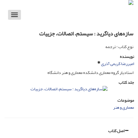
Toggle
vigation
سازه‌های دﯾﺎﮔﺮﯾﺪ : ﺳﯿﺴﺘﻢ، اﺗﺼﺎﻻت، ﺟﺰﯾﯿﺎت
نوع کتاب : ترجمه
نویسنده
امیررضا کریمی آذری
استادیار گروه معماری دانشکده معماری و هنر دانشگاه
جلد کتاب
موضوعات
معماری و هنر
اصل کتاب