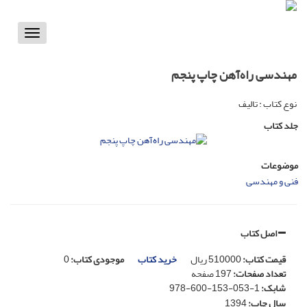
Toggle
vigation
مهندسی راه‌آهن چاپ پنجم
نوع کتاب : تالیف
جلد کتاب
موضوعات
فنی و مهندسی
اصل کتاب
قیمت کتاب
:
510000
ریال
خرید کتاب
موجودی کتاب:
0
تعداد صفحات
:
197 صفحه
شابک
:
978-600-153-053-1
سال چاپ
:
1394