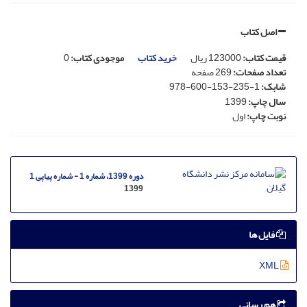
اصل کتاب
قیمت کتاب
:
123000
ریال
خرید کتاب
موجودی کتاب:
0
تعداد صفحات
:
269
صفحه
شابک
:
978-600-153-235-1
سال چاپ
:
1399
نوبت چاپ
:
اول
دوره 1399، شماره 1 - شماره پیاپی 1
1399
فایل ها
XML
هم رسانی