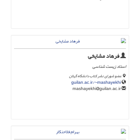
فرهاد مشایخی
استاد زیست شناسی
عضو شورای نشر کتاب دانشگاه گیلان
guilan.ac.ir/~mashayekhi
guilan.ac.ir
mashayekhi