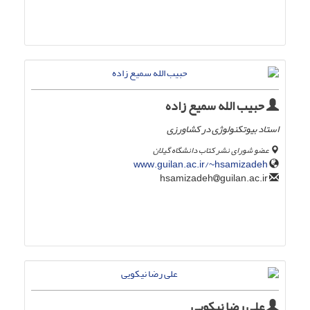
حبیب الله سمیع زاده
استاد بیوتکنولوژی در کشاورزی
عضو شورای نشر کتاب دانشگاه گیلان
www.guilan.ac.ir/~hsamizadeh
guilan.ac.ir
hsamizadeh
علی رضا نیکویی